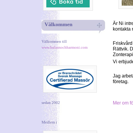
Är Ni intr
Välkommen
kontakta 
Välkommen till
Friskvård
www.balansochharmoni.com
Rättvik. 
Zonterap
Vi
erbjude
Jag arbet
företag.
Mer om fö
sedan 2002
Medlem i