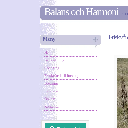
Balans och Harmoni
• Fr
Friskvård
Meny
Hem
Behandlingar
Coaching
Friskvård till företag
Bokning
Presentkort
Om oss
Kontakta